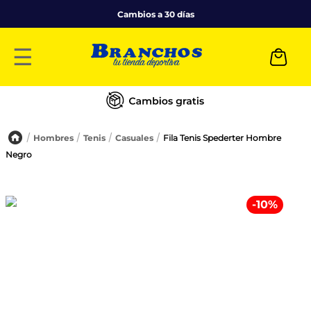
Cambios a 30 días
☰
Hombres
Tenis
Casuales
Fila Tenis Spederter Hombre
Negro
-
10
%