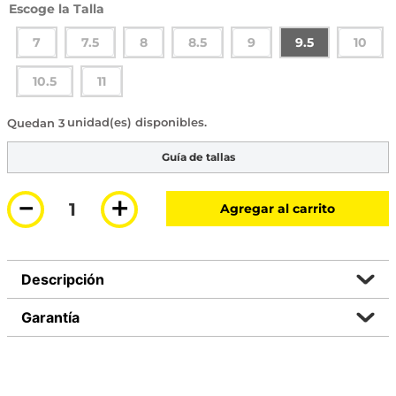
Talla
7
7.5
8
8.5
9
9.5
10
10.5
11
3 disponibles
Guía de tallas
－
＋
Agregar al carrito
Descripción
Garantía