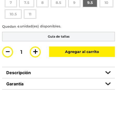
7
7.5
8
8.5
9
9.5
10
10.5
11
4 disponibles
Guía de tallas
－
＋
Agregar al carrito
Descripción
Garantía