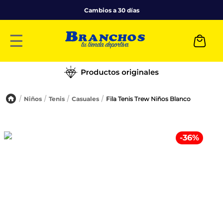
Cambios a 30 días
☰
Niños
Tenis
Casuales
Fila Tenis Trew Niños Blanco
-
36
%