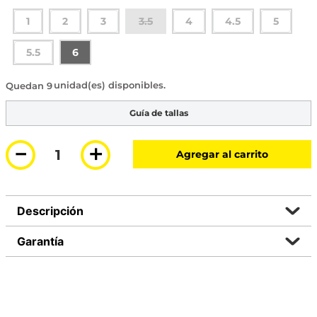
1
2
3
3.5
4
4.5
5
5.5
6
9 disponibles
Guía de tallas
－
＋
Agregar al carrito
Descripción
Garantía