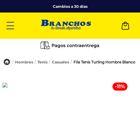
Cambios a 30 días
☰
Hombres
Tenis
Casuales
Fila Tenis Turling Hombre Blanco
-
11
%