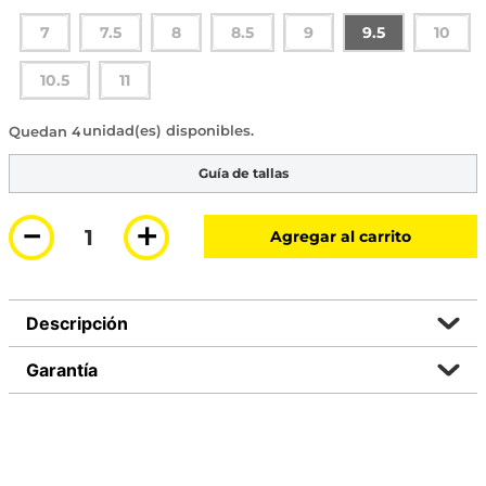
7
7.5
8
8.5
9
9.5
10
10.5
11
4 disponibles
Guía de tallas
－
＋
Agregar al carrito
Descripción
Garantía