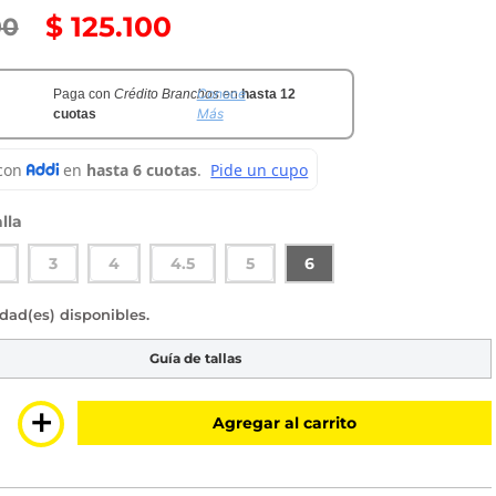
$
125
.
100
00
Conoce
Paga con
Crédito Branchos
en
hasta 12
Más
cuotas
lla
3
4
4.5
5
6
sponibles
Guía de tallas
＋
Agregar al carrito