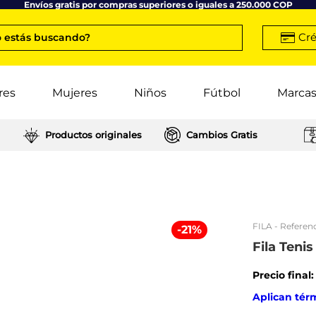
Envíos gratis por compras superiores o iguales a 250.000 COP
Cré
 estás buscando?
res
Mujeres
Niños
Fútbol
Marca
Productos originales
Cambios Gratis
FILA
- Referenc
-
21
%
Fila Teni
Precio final
Aplican tér