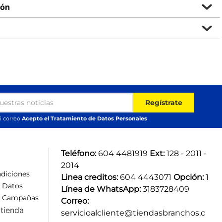
ión
Regístrate
i correo
Acepto el Tratamiento de Datos Personales
Teléfono:
 604 4481919 
Ext:
 128 - 2011 - 
2014
diciones
Linea creditos:
 604 4443071 
Opción:
 1
e Datos
Línea de WhatsApp:
 3183728409 
e Campañas
Correo:
tienda
servicioalcliente@tiendasbranchos.c