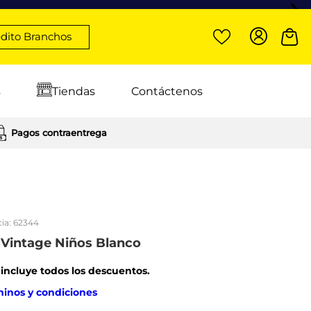
dito Branchos
s
Tiendas
Contáctenos
Pagos contraentrega
ia:
62344
s Vintage Niños Blanco
: incluye todos los descuentos.
minos y condiciones