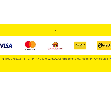
-
| NIT: 900738933-1 | (+57) (4) 448 1919 52 #, Av. Carabobo #45-92, Medellín, Antioquia |
i