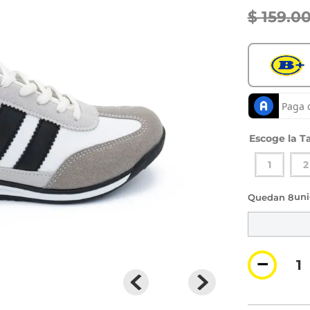
$
159
.
0
Ta
1
2
8 di
－