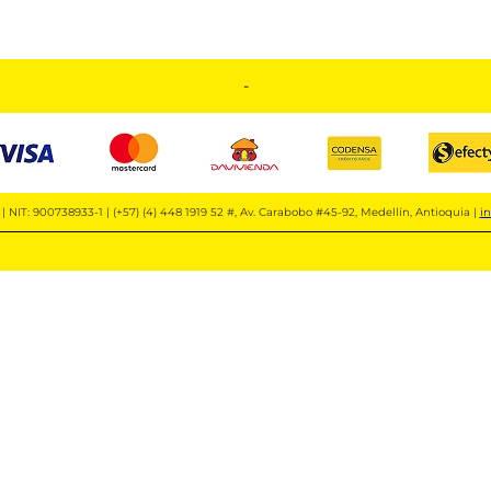
-
| NIT: 900738933-1 | (+57) (4) 448 1919 52 #, Av. Carabobo #45-92, Medellín, Antioquia |
i