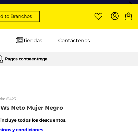
dito Branchos
s
Tiendas
Contáctenos
Pagos contraentrega
ia:
61423
s Ws Neto Mujer Negro
: incluye todos los descuentos.
minos y condiciones