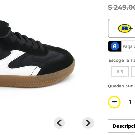
$
249
.
0
Ta
6.5
3 di
－
Descripc