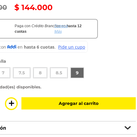
$
144
.
000
00
Conoce
Paga con
Crédito Branchos
en
hasta 12
Más
cuotas
lla
7
7.5
8
8.5
9
sponibles
＋
Agregar al carrito
ión