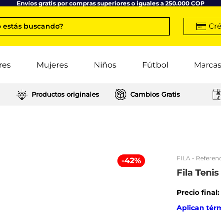
Envíos gratis por compras superiores o iguales a 250.000 COP
Cré
 estás buscando?
res
Mujeres
Niños
Fútbol
Marca
Productos originales
Cambios Gratis
FILA
- Referenc
-
42
%
Fila Teni
Precio final
Aplican tér