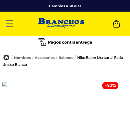
Cambios a 30 días
☰
Hombres
Accesorios
Balones
Nike Balon Mercurial Fade
Unisex Blanco
-
42
%