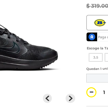
$
319
.
0
Ta
3.5
1 di
－