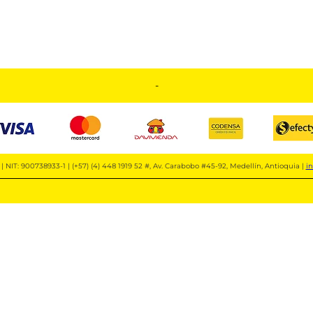
-
| NIT: 900738933-1 | (+57) (4) 448 1919 52 #, Av. Carabobo #45-92, Medellín, Antioquia |
i