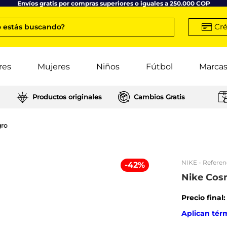
Envíos gratis por compras superiores o iguales a 250.000 COP
Cré
 estás buscando?
res
Mujeres
Niños
Fútbol
Marca
Productos originales
Cambios Gratis
gro
NIKE
- Referen
-
42
%
Nike Cos
Precio final
Aplican tér