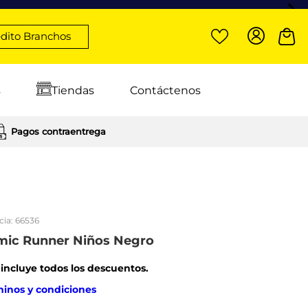
dito Branchos
s
Tiendas
Contáctenos
Pagos contraentrega
cia:
66536
mic Runner Niños Negro
: incluye todos los descuentos.
minos y condiciones