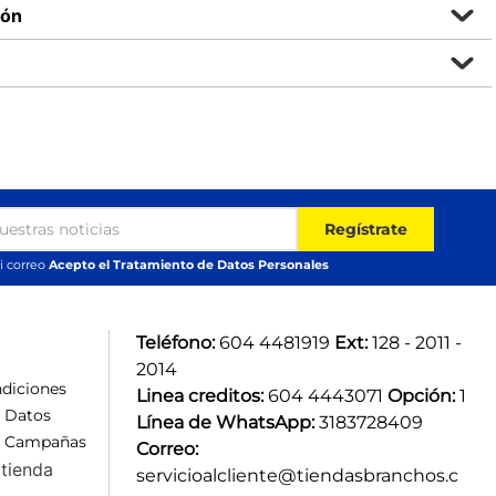
ión
Regístrate
i correo
Acepto el Tratamiento de Datos Personales
Teléfono:
 604 4481919 
Ext:
 128 - 2011 - 
2014
diciones
Linea creditos:
 604 4443071 
Opción:
 1
e Datos
Línea de WhatsApp:
 3183728409 
e Campañas
Correo:
tienda
servicioalcliente@tiendasbranchos.c