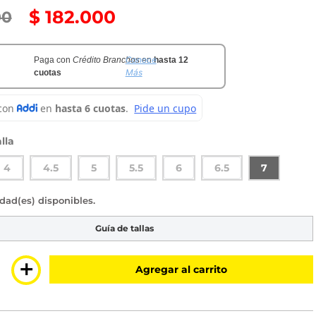
$
182
.
000
00
Conoce
Paga con
Crédito Branchos
en
hasta 12
Más
cuotas
lla
4
4.5
5
5.5
6
6.5
7
sponible
Guía de tallas
＋
Agregar al carrito