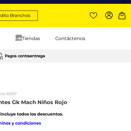
dito Branchos
s
Tiendas
Contáctenos
Pagos contraentrega
cia:
62557
ntes Gk Mach Niños Rojo
: incluye todos los descuentos.
minos y condiciones