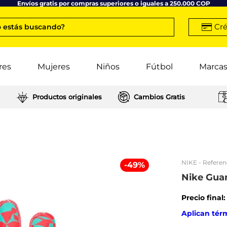
Envíos gratis por compras superiores o iguales a 250.000 COP
Cré
 estás buscando?
res
Mujeres
Niños
Fútbol
Marca
Productos originales
Cambios Gratis
NIKE
- Referen
-
49
%
Nike Gua
Precio final
Aplican tér