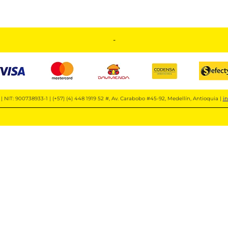
-
| NIT: 900738933-1 | (+57) (4) 448 1919 52 #, Av. Carabobo #45-92, Medellín, Antioquia |
i