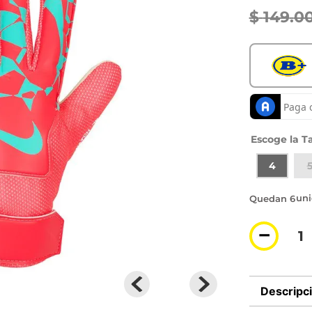
$
149
.
0
Ta
4
6 di
－
Descripc