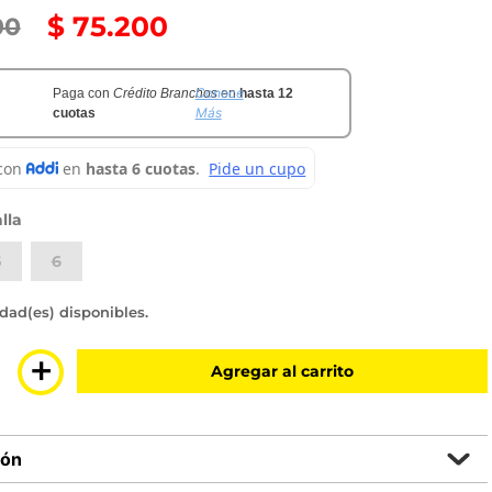
$
75
.
200
00
Conoce
Paga con
Crédito Branchos
en
hasta 12
Más
cuotas
lla
5
6
sponibles
＋
Agregar al carrito
ión