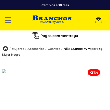
Cambios a 30 días
☰
Mujeres
Accesorios
Guantes
Nike Guantes W Vapor Ftg
Mujer Negro
-
21
%