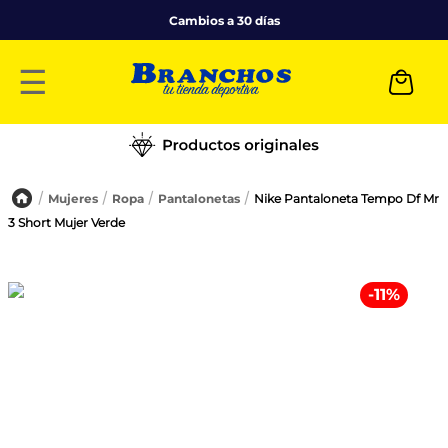
Cambios a 30 días
☰
Mujeres
Ropa
Pantalonetas
Nike Pantaloneta Tempo Df Mr
3 Short Mujer Verde
-
11
%