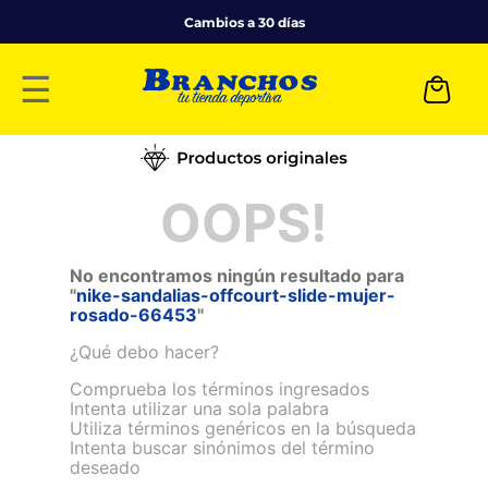
Cambios a 30 días
☰
OOPS!
No encontramos ningún resultado para
"
nike-sandalias-offcourt-slide-mujer-
rosado-66453
"
¿Qué debo hacer?
Comprueba los términos ingresados
Intenta utilizar una sola palabra
Utiliza términos genéricos en la búsqueda
Intenta buscar sinónimos del término
deseado