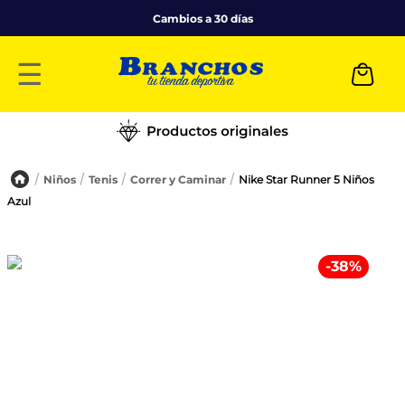
Cambios a 30 días
☰
Niños
Tenis
Correr y Caminar
Nike Star Runner 5 Niños
Azul
-
38
%