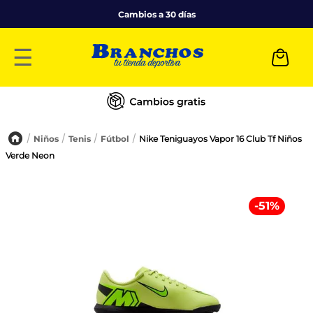
Cambios a 30 días
☰
Niños
Tenis
Fútbol
Nike Teniguayos Vapor 16 Club Tf Niños
Verde Neon
-
51
%