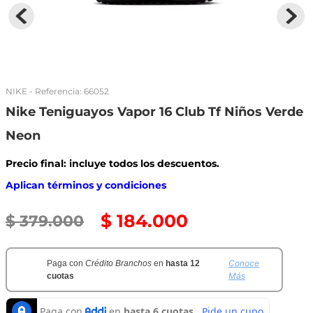
NIKE
- Referencia:
66052
Nike Teniguayos Vapor 16 Club Tf Niños Verde
Neon
Precio final: incluye todos los descuentos.
Aplican términos y condiciones
$
184
.
000
$
379
.
000
Conoce
Paga con
Crédito Branchos
en
hasta 12
Más
cuotas