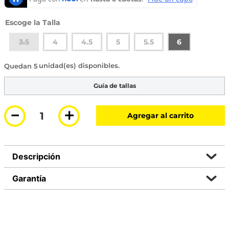
Talla
3.5
4
4.5
5
5.5
6
5 disponibles
Guía de tallas
－
＋
Agregar al carrito
Descripción
Garantía