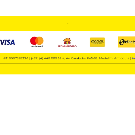
-
| NIT: 900738933-1 | (+57) (4) 448 1919 52 #, Av. Carabobo #45-92, Medellín, Antioquia |
i