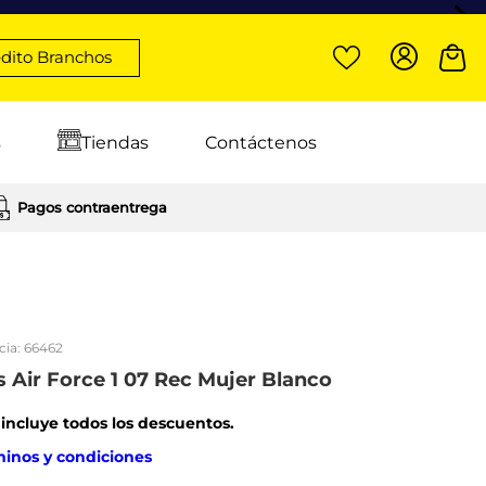
dito Branchos
s
Tiendas
Contáctenos
Pagos contraentrega
cia:
66462
s Air Force 1 07 Rec Mujer Blanco
: incluye todos los descuentos.
minos y condiciones