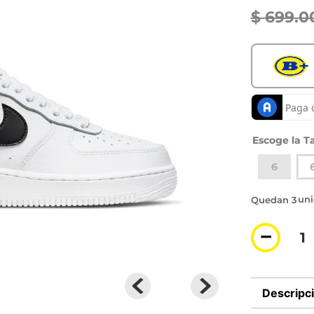
$
699
.
0
Ta
6
3 di
－
Descripc