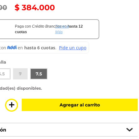
$
384
.
000
00
Conoce
Paga con
Crédito Branchos
en
hasta 12
Más
cuotas
lla
6.5
7
7.5
sponibles
＋
Agregar al carrito
ión