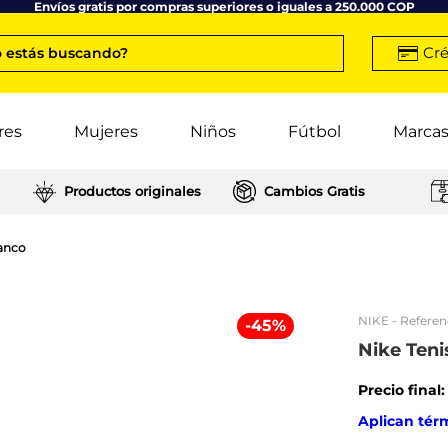
Envíos gratis por compras superiores o iguales a 250.000 COP
Cré
 estás buscando?
res
Mujeres
Niños
Fútbol
Marca
Productos originales
Cambios Gratis
lanco
NIKE
- Referen
-
45
%
Nike Teni
Precio final
Aplican tér