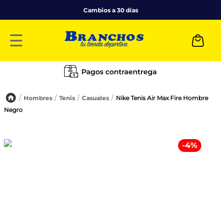
Cambios a 30 días
☰
Hombres
Tenis
Casuales
Nike Tenis Air Max Fire Hombre
Negro
-
4
%