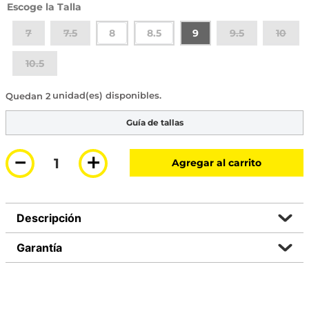
Talla
7
7.5
8
8.5
9
9.5
10
10.5
2 disponibles
Guía de tallas
－
＋
Agregar al carrito
Descripción
Garantía