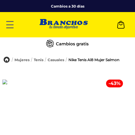
Cambios a 30 días
☰
Mujeres
Tenis
Casuales
Nike Tenis Al8 Mujer Salmon
-
43
%