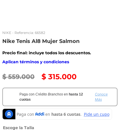
NIKE
- Referencia:
66582
Nike Tenis Al8 Mujer Salmon
Precio final: incluye todos los descuentos.
Aplican términos y condiciones
$
315
.
000
$
559
.
000
Conoce
Paga con
Crédito Branchos
en
hasta 12
Más
cuotas
Talla