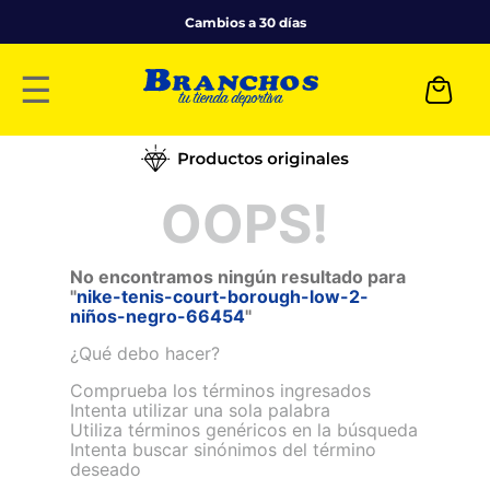
Cambios a 30 días
☰
OOPS!
No encontramos ningún resultado para
"
nike-tenis-court-borough-low-2-
niños-negro-66454
"
¿Qué debo hacer?
Comprueba los términos ingresados
Intenta utilizar una sola palabra
Utiliza términos genéricos en la búsqueda
Intenta buscar sinónimos del término
deseado