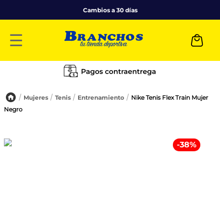
Cambios a 30 días
☰
Mujeres
Tenis
Entrenamiento
Nike Tenis Flex Train Mujer
Negro
-
38
%