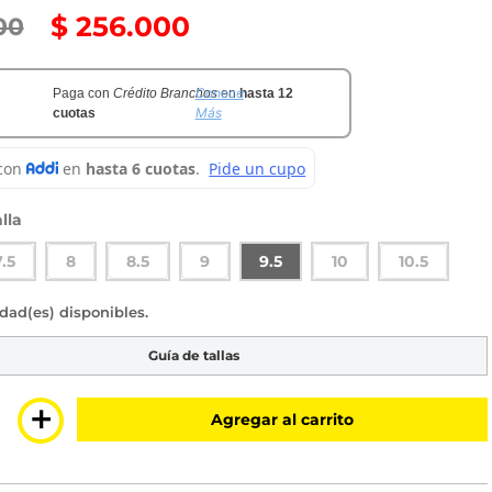
$
256
.
000
00
Conoce
Paga con
Crédito Branchos
en
hasta 12
Más
cuotas
lla
7.5
8
8.5
9
9.5
10
10.5
sponibles
Guía de tallas
＋
Agregar al carrito