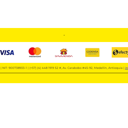
-
| NIT: 900738933-1 | (+57) (4) 448 1919 52 #, Av. Carabobo #45-92, Medellín, Antioquia |
i