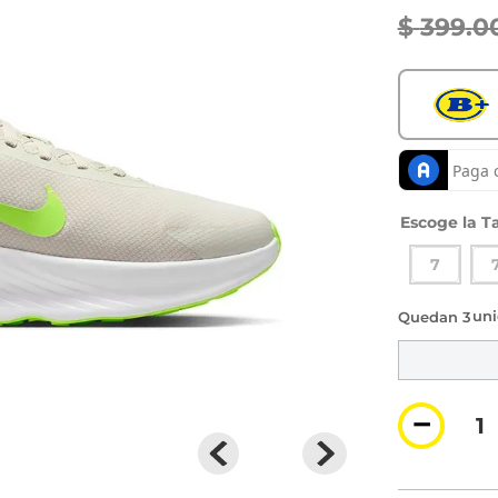
$
399
.
0
Ta
7
3 di
－