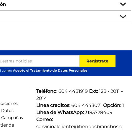
ión
Regístrate
i correo
Acepto el Tratamiento de Datos Personales
Teléfono:
 604 4481919 
Ext:
 128 - 2011 - 
2014
diciones
Linea creditos:
 604 4443071 
Opción:
 1
e Datos
Línea de WhatsApp:
 3183728409 
e Campañas
Correo:
tienda
servicioalcliente@tiendasbranchos.c