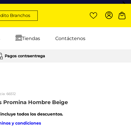
dito Branchos
s
Tiendas
Contáctenos
Pagos contraentrega
cia:
66512
is Promina Hombre Beige
: incluye todos los descuentos.
minos y condiciones