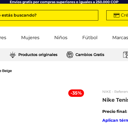
Envíos gratis por compras superiores o iguales a 250.000 COP
Cré
 estás buscando?
res
Mujeres
Niños
Fútbol
Marca
Productos originales
Cambios Gratis
e Beige
NIKE
- Referen
-
35
%
Nike Ten
Precio final
Aplican tér