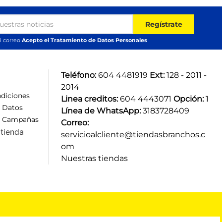
Regístrate
i correo
Acepto el Tratamiento de Datos Personales
Teléfono:
 604 4481919 
Ext:
 128 - 2011 - 
2014
diciones
Linea creditos:
 604 4443071 
Opción:
 1
e Datos
Línea de WhatsApp:
 3183728409 
e Campañas
Correo:
tienda
servicioalcliente@tiendasbranchos.c
om
Nuestras tiendas