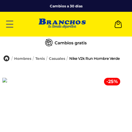
Cambios a 30 días
☰
Hombres
Tenis
Casuales
Nike V2k Run Hombre Verde
-
25
%