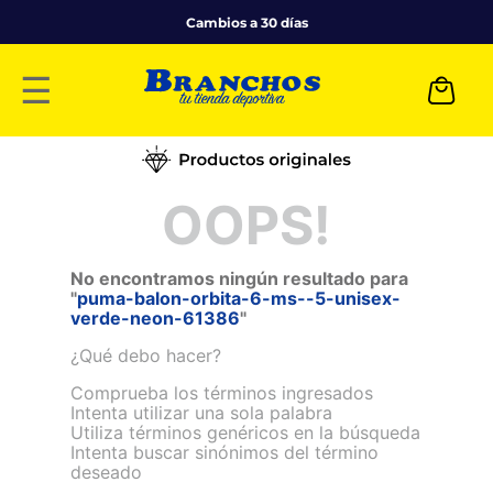
Cambios a 30 días
☰
OOPS!
No encontramos ningún resultado para
"
puma-balon-orbita-6-ms--5-unisex-
verde-neon-61386
"
¿Qué debo hacer?
Comprueba los términos ingresados
Intenta utilizar una sola palabra
Utiliza términos genéricos en la búsqueda
Intenta buscar sinónimos del término
deseado