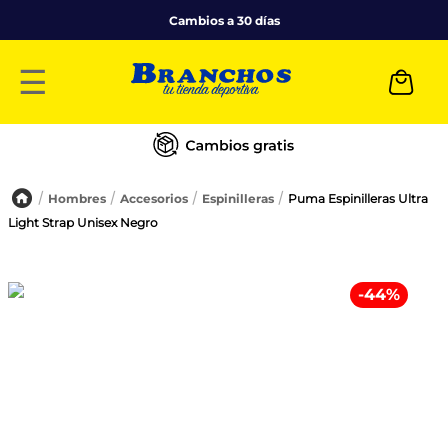
Cambios a 30 días
☰
Hombres
Accesorios
Espinilleras
Puma Espinilleras Ultra
Light Strap Unisex Negro
-
44
%