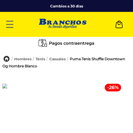
Cambios a 30 días
☰
Hombres
Tenis
Casuales
Puma Tenis Shuffle Downtown
Og Hombre Blanco
-
26
%