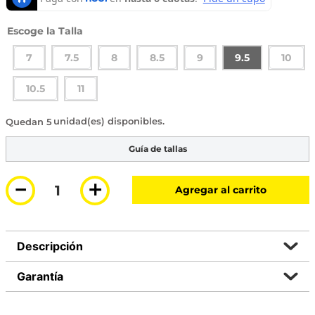
Talla
7
7.5
8
8.5
9
9.5
10
10.5
11
5 disponibles
Guía de tallas
－
＋
Agregar al carrito
Descripción
Garantía