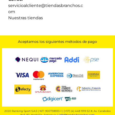
servicioalcliente@tiendasbranchos.c
om
Nuestras tiendas
Aceptamos los siguientes métodos de pago
2020 Ranking Sport S.A.S | NIT: 900738933-1 | (+57) (4) 448 1919 52 #, Av. Carabobo
#45-92, Medellín, Antioquia |
info@tiendasbranchos.com