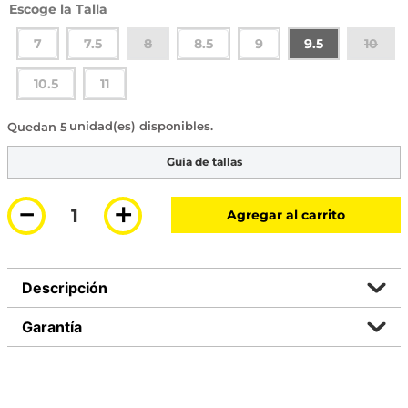
Talla
7
7.5
8
8.5
9
9.5
10
10.5
11
5 disponibles
Guía de tallas
－
＋
Agregar al carrito
Descripción
Garantía