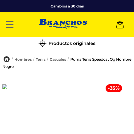
Cambios a 30 días
☰
Hombres
Tenis
Casuales
Puma Tenis Speedcat Og Hombre
Negro
-
35
%