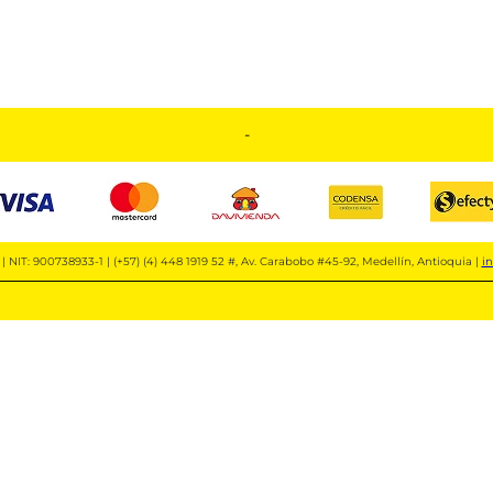
-
| NIT: 900738933-1 | (+57) (4) 448 1919 52 #, Av. Carabobo #45-92, Medellín, Antioquia |
i