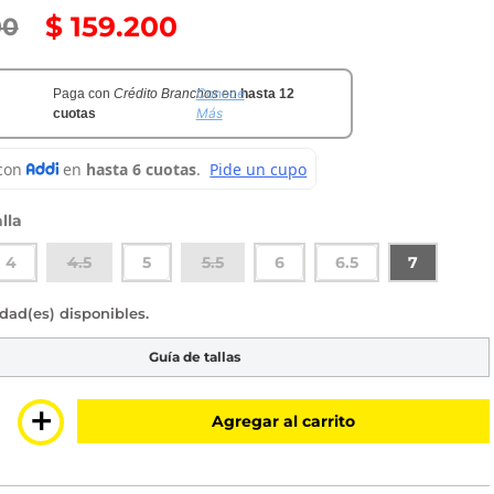
$
159
.
200
00
Conoce
Paga con
Crédito Branchos
en
hasta 12
Más
cuotas
lla
4
4.5
5
5.5
6
6.5
7
sponibles
Guía de tallas
＋
Agregar al carrito