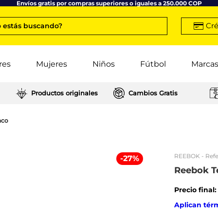
Envíos gratis por compras superiores o iguales a 250.000 COP
Cré
 estás buscando?
res
Mujeres
Niños
Fútbol
Marca
Productos originales
Cambios Gratis
nco
REEBOK
- Refe
-
27
%
Reebok T
Precio final
Aplican tér