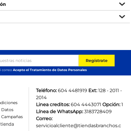
ión
Regístrate
i correo
Acepto el Tratamiento de Datos Personales
Teléfono:
 604 4481919 
Ext:
 128 - 2011 - 
2014
diciones
Linea creditos:
 604 4443071 
Opción:
 1
e Datos
Línea de WhatsApp:
 3183728409 
e Campañas
Correo:
tienda
servicioalcliente@tiendasbranchos.c