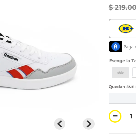
$
219
.
0
Ta
3.5
4 di
－