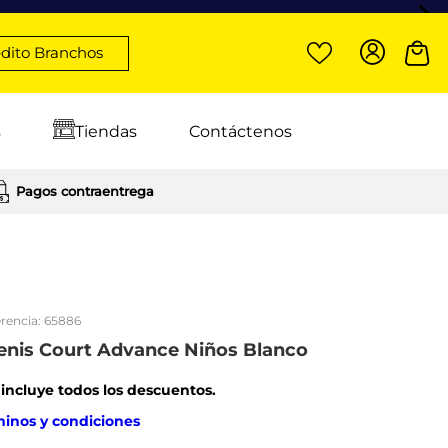
dito Branchos
s
Tiendas
Contáctenos
Pagos contraentrega
rencia:
65886
enis Court Advance Niños Blanco
: incluye todos los descuentos.
minos y condiciones