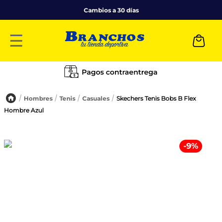
Cambios a 30 días
☰
Hombres
Tenis
Casuales
Skechers Tenis Bobs B Flex
Hombre Azul
-
9
%