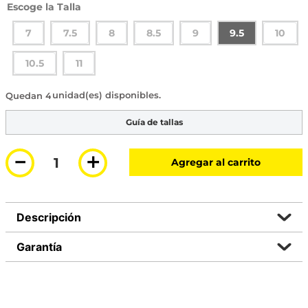
Talla
7
7.5
8
8.5
9
9.5
10
10.5
11
4 disponibles
Guía de tallas
－
＋
Agregar al carrito
Descripción
Garantía