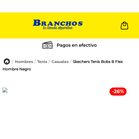
Cambios a 30 días
Hombres
Tenis
Casuales
Skechers Tenis Bobs B Flex
Hombre Negro
-
26
%