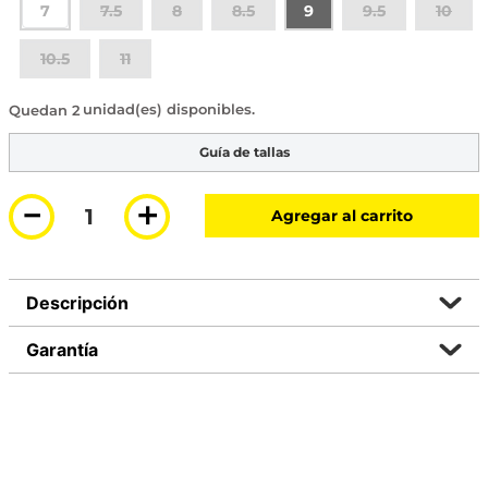
7
7.5
8
8.5
9
9.5
10
10.5
11
2 disponibles
Guía de tallas
－
＋
Agregar al carrito
Descripción
Garantía