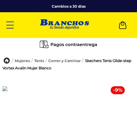
Cambios a 30 días
☰
Mujeres
Tenis
Correr y Caminar
Skechers Tenis Glide-step
Vortex Avalin Mujer Blanco
-
9
%