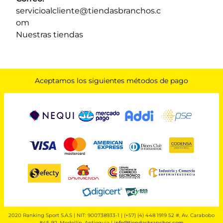
servicioalcliente@tiendasbranchos.c
om
Nuestras tiendas
Aceptamos los siguientes métodos de pago
2020 Ranking Sport S.A.S | NIT: 900738933-1 | (+57) (4) 448 1919 52 #, Av. Carabobo
#45-92, Medellín, Antioquia |
info@tiendasbranchos.com