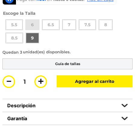
Talla
5.5
6
6.5
7
7.5
8
8.5
9
3 disponibles
Guía de tallas
－
＋
Agregar al carrito
Descripción
Garantía