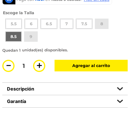
Talla
5.5
6
6.5
7
7.5
8
8.5
9
1 disponible
－
＋
Agregar al carrito
Descripción
Garantía