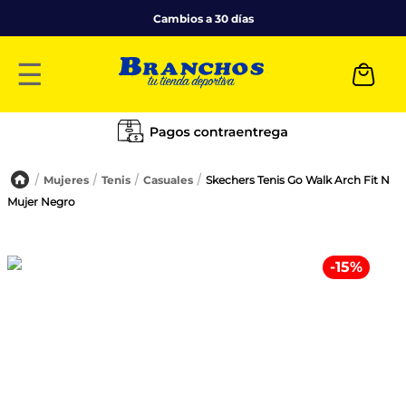
Cambios a 30 días
☰
Mujeres
Tenis
Casuales
Skechers Tenis Go Walk Arch Fit N
Mujer Negro
-
15
%