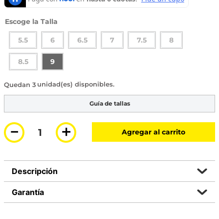
Talla
5.5
6
6.5
7
7.5
8
8.5
9
3 disponibles
Guía de tallas
－
＋
Agregar al carrito
Descripción
Garantía