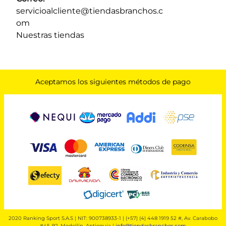
servicioalcliente@tiendasbranchos.c
om
Nuestras tiendas
Aceptamos los siguientes métodos de pago
2020 Ranking Sport S.A.S | NIT: 900738933-1 | (+57) (4) 448 1919 52 #, Av. Carabobo
#45-92, Medellín, Antioquia |
info@tiendasbranchos.com