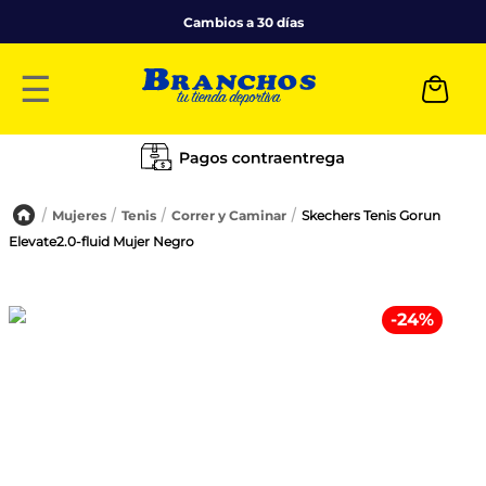
Cambios a 30 días
☰
Mujeres
Tenis
Correr y Caminar
Skechers Tenis Gorun
Elevate2.0-fluid Mujer Negro
-
24
%