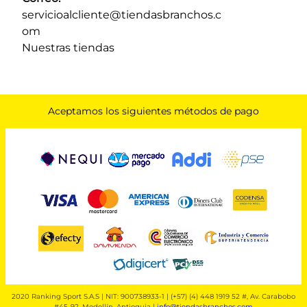
servicioalcliente@tiendasbranchos.c
om
Nuestras tiendas
Aceptamos los siguientes métodos de pago
2020 Ranking Sport S.A.S | NIT: 900738933-1 | (+57) (4) 448 1919 52 #, Av. Carabobo
#45-92, Medellín, Antioquia |
info@tiendasbranchos.com