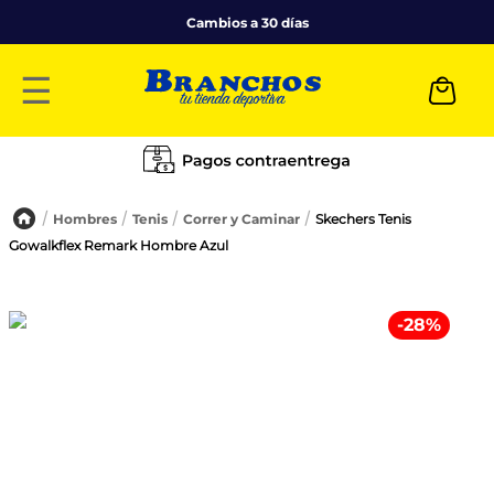
Cambios a 30 días
☰
Hombres
Tenis
Correr y Caminar
Skechers Tenis
Gowalkflex Remark Hombre Azul
-
28
%