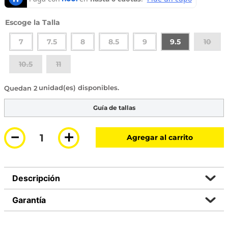
Talla
7
7.5
8
8.5
9
9.5
10
10.5
11
2 disponibles
Guía de tallas
－
＋
Agregar al carrito
Descripción
Garantía