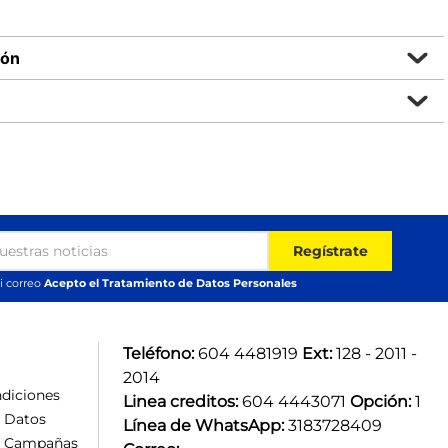
ión
Regístrate
i correo
Acepto el Tratamiento de Datos Personales
Teléfono:
 604 4481919 
Ext:
 128 - 2011 - 
2014
diciones
Linea creditos:
 604 4443071 
Opción:
 1
e Datos
Línea de WhatsApp:
 3183728409 
e Campañas