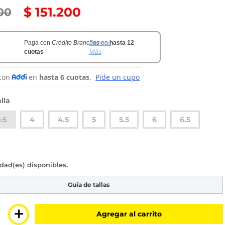
$
151
.
200
00
Conoce
Paga con
Crédito Branchos
en
hasta 12
Más
cuotas
lla
.5
4
4.5
5
5.5
6
6.5
sponibles
Guía de tallas
＋
Agregar al carrito