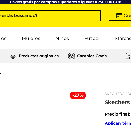
Envíos gratis por compras superiores o iguales a 250.000 COP
Cré
 estás buscando?
res
Mujeres
Niños
Fútbol
Marca
Productos originales
Cambios Gratis
o
SKECHERS
- R
-
27
%
Skechers 
Precio final
Aplican tér