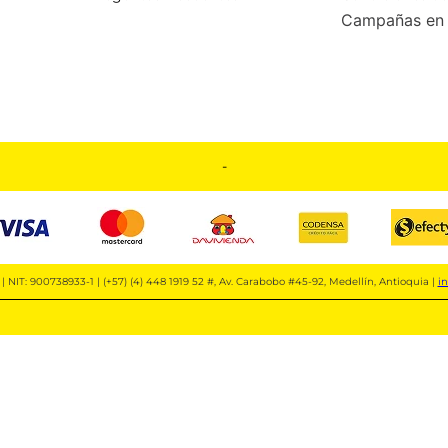
Campañas en 
-
| NIT: 900738933-1 | (+57) (4) 448 1919 52 #, Av. Carabobo #45-92, Medellín, Antioquia |
i