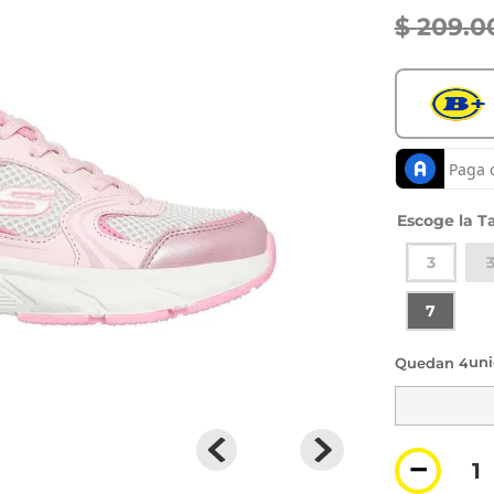
$
209
.
0
Ta
3
3
7
4 di
－