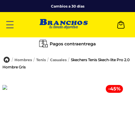
Cambios a 30 días
☰
Hombres
Tenis
Casuales
Skechers Tenis Skech-lite Pro 2.0
Hombre Gris
-
45
%