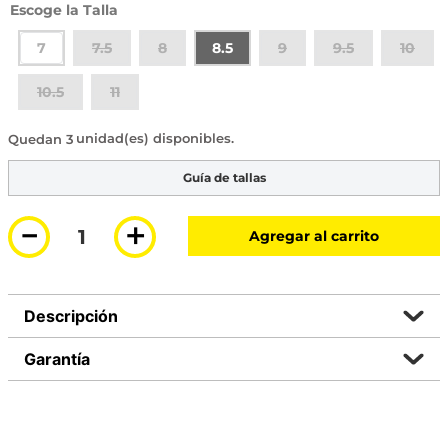
Talla
7
7.5
8
8.5
9
9.5
10
10.5
11
3 disponibles
Guía de tallas
－
＋
Agregar al carrito
Descripción
Garantía