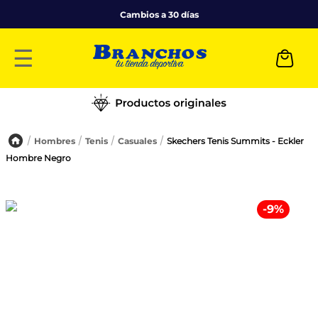
Cambios a 30 días
☰
Hombres
Tenis
Casuales
Skechers Tenis Summits - Eckler
Hombre Negro
-
9
%