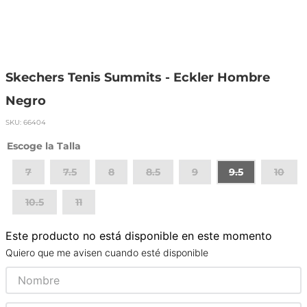
Skechers Tenis Summits - Eckler Hombre
Negro
SKU
:
66404
Talla
7
7.5
8
8.5
9
9.5
10
10.5
11
Este producto no está disponible en este momento
Quiero que me avisen cuando esté disponible