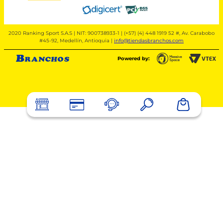
2020 Ranking Sport S.A.S | NIT: 900738933-1 | (+57) (4) 448 1919 52 #, Av. Carabobo
#45-92, Medellín, Antioquia |
info@tiendasbranchos.com
Powered by: