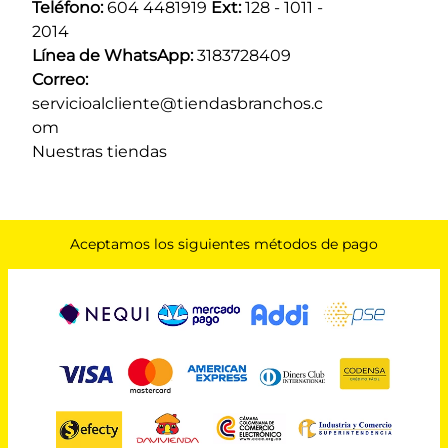
Teléfono:
 604 4481919 
Ext:
 128 - 1011 - 
2014
Línea de WhatsApp:
 3183728409 
Correo:
servicioalcliente@tiendasbranchos.c
om
Nuestras tiendas
Aceptamos los siguientes métodos de pago