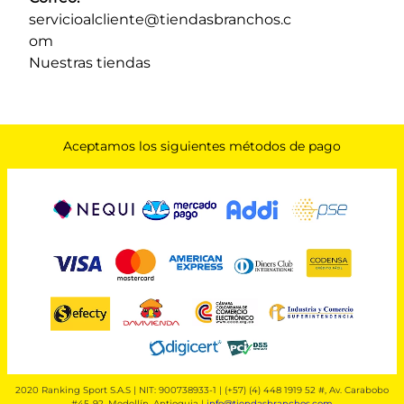
servicioalcliente@tiendasbranchos.c
om
Nuestras tiendas
Aceptamos los siguientes métodos de pago
2020 Ranking Sport S.A.S | NIT: 900738933-1 | (+57) (4) 448 1919 52 #, Av. Carabobo
#45-92, Medellín, Antioquia |
info@tiendasbranchos.com