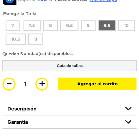
Talla
7
7.5
8
8.5
9
9.5
10
10.5
11
3 disponibles
Guía de tallas
－
＋
Agregar al carrito
Descripción
Garantía