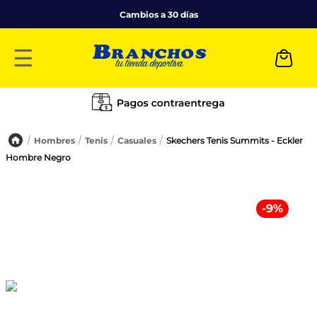
Cambios a 30 días
☰
Hombres
Tenis
Casuales
Skechers Tenis Summits - Eckler
Hombre Negro
-
9
%