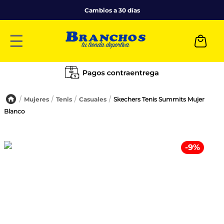
Cambios a 30 días
☰
Mujeres
Tenis
Casuales
Skechers Tenis Summits Mujer
Blanco
-
9
%