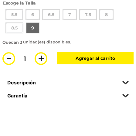
Talla
5.5
6
6.5
7
7.5
8
8.5
9
3 disponibles
－
＋
Agregar al carrito
Descripción
Garantía