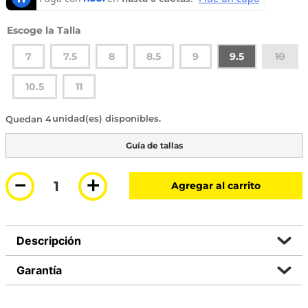
Talla
7
7.5
8
8.5
9
9.5
10
10.5
11
4 disponibles
Guía de tallas
－
＋
Agregar al carrito
Descripción
Garantía