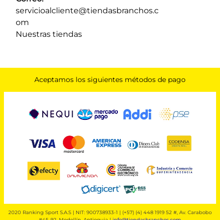
servicioalcliente@tiendasbranchos.c
om
Nuestras tiendas
Aceptamos los siguientes métodos de pago
2020 Ranking Sport S.A.S | NIT: 900738933-1 | (+57) (4) 448 1919 52 #, Av. Carabobo
#45-92, Medellín, Antioquia |
info@tiendasbranchos.com