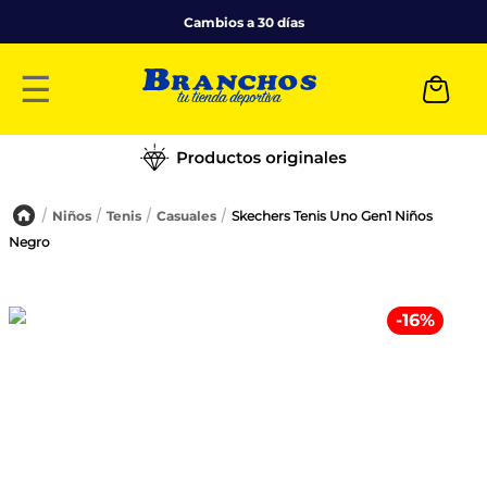
Cambios a 30 días
☰
Niños
Tenis
Casuales
Skechers Tenis Uno Gen1 Niños
Negro
-
16
%