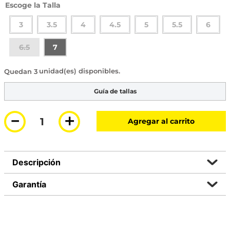
Talla
3
3.5
4
4.5
5
5.5
6
6.5
7
3 disponibles
Guía de tallas
－
＋
Agregar al carrito
Descripción
Garantía