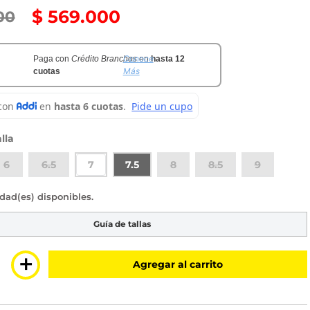
$
569
.
000
00
Conoce
Paga con
Crédito Branchos
en
hasta 12
Más
cuotas
lla
6
6.5
7
7.5
8
8.5
9
sponibles
Guía de tallas
＋
Agregar al carrito