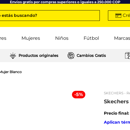
Envíos gratis por compras superiores o iguales a 250.000 COP
Cré
 estás buscando?
res
Mujeres
Niños
Fútbol
Marca
Productos originales
Cambios Gratis
 Mujer Blanco
SKECHERS
- R
-
5
%
Skechers 
Precio final
Aplican tér