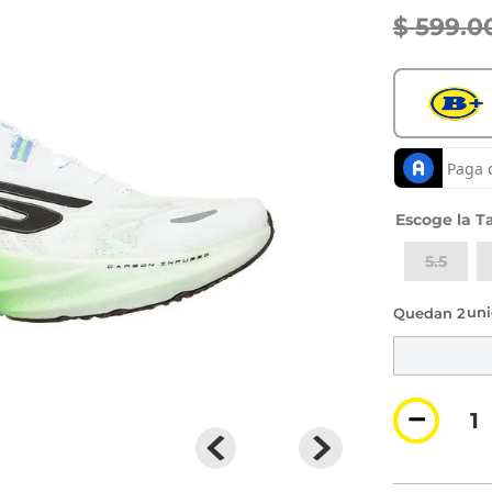
$
599
.
0
Ta
5.5
2 di
－