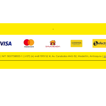
-
| NIT: 900738933-1 | (+57) (4) 448 1919 52 #, Av. Carabobo #45-92, Medellín, Antioquia |
i