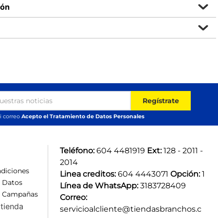
ión
Regístrate
i correo
Acepto el Tratamiento de Datos Personales
Teléfono:
 604 4481919 
Ext:
 128 - 2011 - 
2014
diciones
Linea creditos:
 604 4443071 
Opción:
 1
e Datos
Línea de WhatsApp:
 3183728409 
e Campañas
Correo:
tienda
servicioalcliente@tiendasbranchos.c