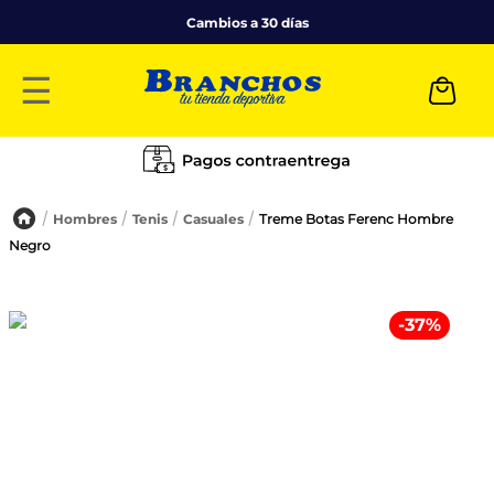
Cambios a 30 días
☰
Hombres
Tenis
Casuales
Treme Botas Ferenc Hombre
Negro
-
37
%