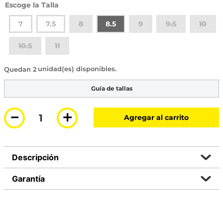
Talla
7
7.5
8
8.5
9
9.5
10
10.5
11
2 disponibles
Guía de tallas
－
＋
Agregar al carrito
Descripción
Garantía