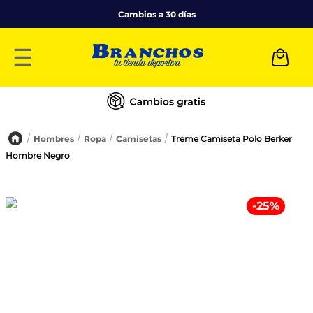
Cambios a 30 días
☰
Hombres
Ropa
Camisetas
Treme Camiseta Polo Berker
Hombre Negro
-
25
%