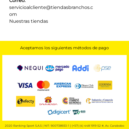
Correo:
servicioalcliente@tiendasbranchos.c
om
Nuestras tiendas
Aceptamos los siguientes métodos de pago
2020 Ranking Sport S.A.S | NIT: 900738933-1 | (+57) (4) 448 1919 52 #, Av. Carabobo