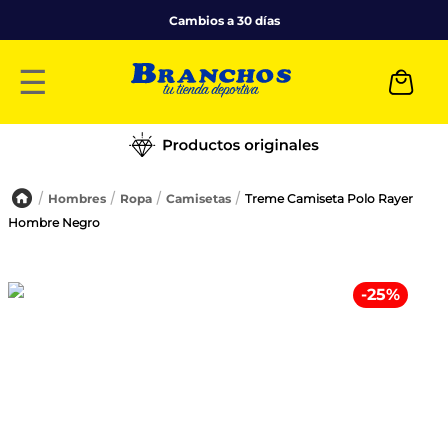
Cambios a 30 días
☰
Hombres
Ropa
Camisetas
Treme Camiseta Polo Rayer
Hombre Negro
-
25
%