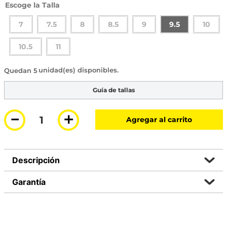
Talla
7
7.5
8
8.5
9
9.5
10
10.5
11
5 disponibles
Guía de tallas
－
＋
Agregar al carrito
Descripción
Garantía