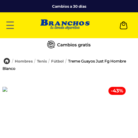
Cambios a 30 días
☰
Hombres
Tenis
Fútbol
Treme Guayos Just Fg Hombre
Blanco
-
43
%