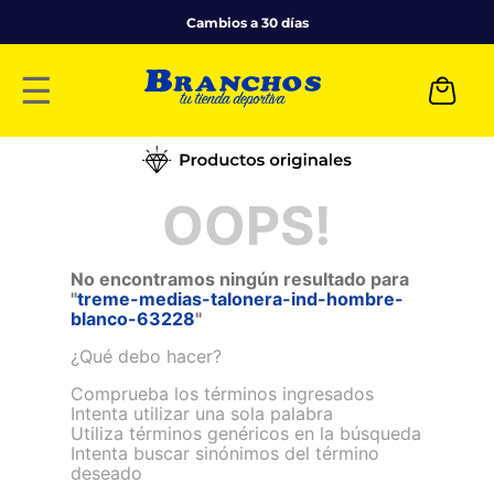
Cambios a 30 días
☰
OOPS!
No encontramos ningún resultado para
"
treme-medias-talonera-ind-hombre-
blanco-63228
"
¿Qué debo hacer?
Comprueba los términos ingresados
Intenta utilizar una sola palabra
Utiliza términos genéricos en la búsqueda
Intenta buscar sinónimos del término
deseado