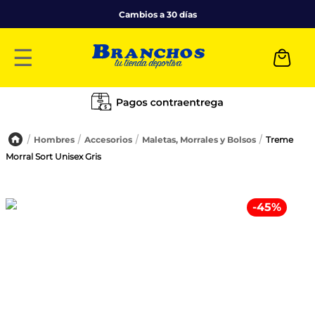
Cambios a 30 días
☰
Hombres
Accesorios
Maletas, Morrales y Bolsos
Treme
Morral Sort Unisex Gris
-
45
%