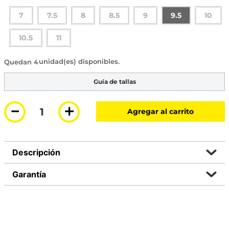
7
7.5
8
8.5
9
9.5
10
10.5
11
4 disponibles
Guía de tallas
－
＋
Agregar al carrito
Descripción
Garantía