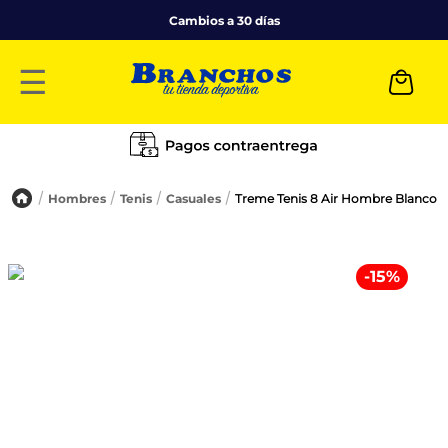
Cambios a 30 días
☰
Hombres
Tenis
Casuales
Treme Tenis 8 Air Hombre Blanco
-
15
%