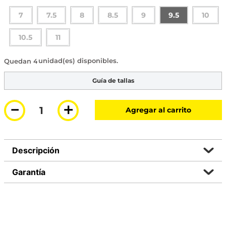
7
7.5
8
8.5
9
9.5
10
10.5
11
4 disponibles
Guía de tallas
－
＋
Agregar al carrito
Descripción
Garantía