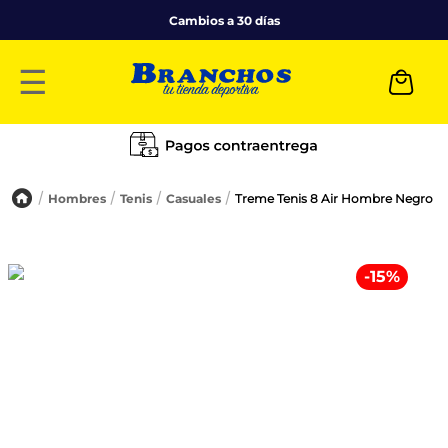
Cambios a 30 días
☰
Hombres
Tenis
Casuales
Treme Tenis 8 Air Hombre Negro
-
15
%