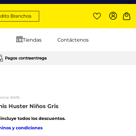
dito Branchos
s
Tiendas
Contáctenos
Pagos contraentrega
encia:
61416
is Huster Niños Gris
: incluye todos los descuentos.
minos y condiciones