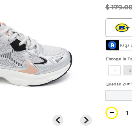
$
179
.
0
Ta
1
2
2 di
－