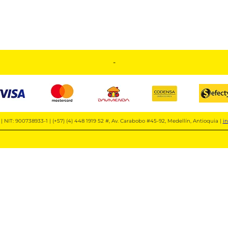
-
| NIT: 900738933-1 | (+57) (4) 448 1919 52 #, Av. Carabobo #45-92, Medellín, Antioquia |
i