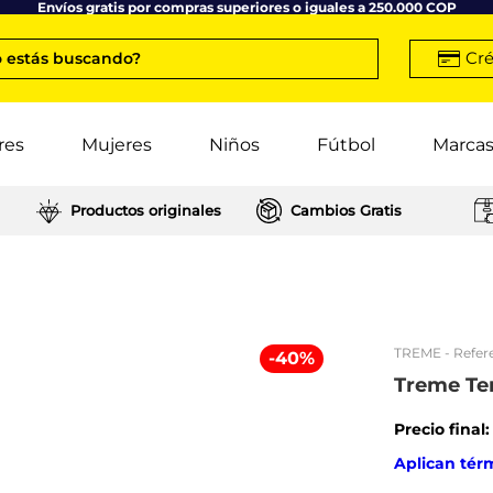
Envíos gratis por compras superiores o iguales a 250.000 COP
Cré
 estás buscando?
res
Mujeres
Niños
Fútbol
Marca
Productos originales
Cambios Gratis
TREME
- Refer
-
40
%
Treme Ten
Precio final
Aplican tér