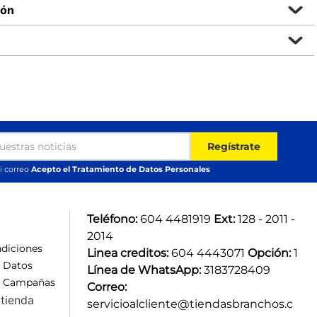
ión
Regístrate
i correo
Acepto el Tratamiento de Datos Personales
Teléfono:
 604 4481919 
Ext:
 128 - 2011 - 
2014
diciones
Linea creditos:
 604 4443071 
Opción:
 1
e Datos
Línea de WhatsApp:
 3183728409 
e Campañas
Correo:
tienda
servicioalcliente@tiendasbranchos.c