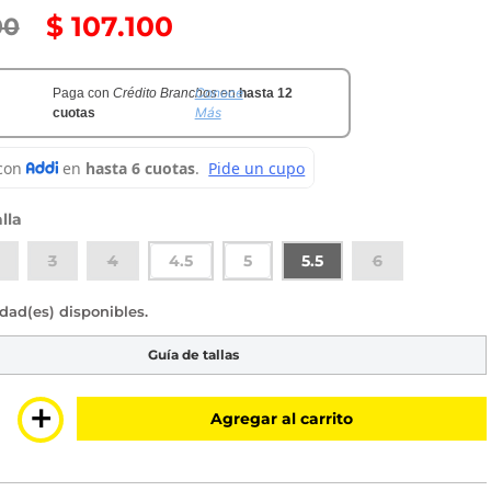
$
107
.
100
00
Conoce
Paga con
Crédito Branchos
en
hasta 12
Más
cuotas
lla
3
4
4.5
5
5.5
6
sponibles
Guía de tallas
＋
Agregar al carrito